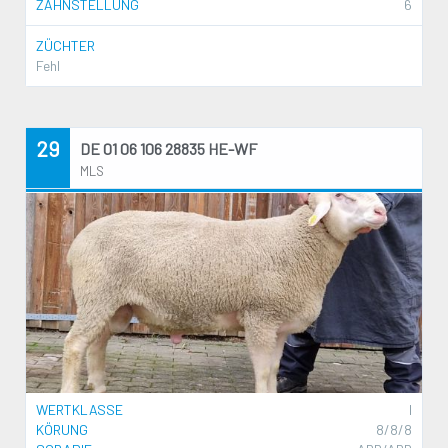
ZAHNSTELLUNG
6
ZÜCHTER
Fehl
29
DE 01 06 106 28835 HE-WF
MLS
WERTKLASSE
I
KÖRUNG
8/8/8