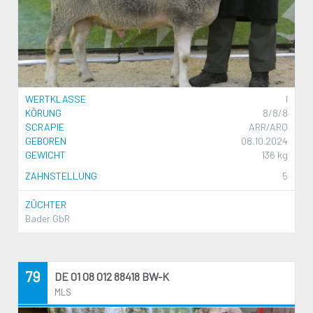
WERTKLASSE
I
KÖRUNG
8/8/8
SCRAPIE
ARR/ARQ
GEBOREN
08.10.2024
GEWICHT
136 kg
ZAHNSTELLUNG
5
ZÜCHTER
Bader GbR
79
DE 01 08 012 88418 BW-K
MLS