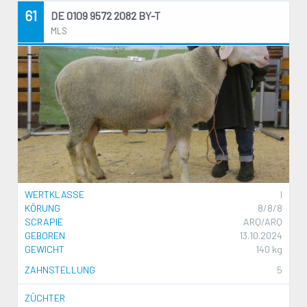
61
DE 0109 9572 2082 BY-T
MLS
WERTKLASSE
I
KÖRUNG
8/8/8
SCRAPIE
ARQ/ARQ
GEBOREN
13.10.2024
GEWICHT
140 kg
ZAHNSTELLUNG
5
ZÜCHTER