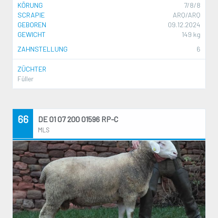
KÖRUNG
7/8/8
SCRAPIE
ARQ/ARQ
GEBOREN
09.12.2024
GEWICHT
149 kg
ZAHNSTELLUNG
6
ZÜCHTER
Füller
66
DE 01 07 200 01596 RP-C
MLS