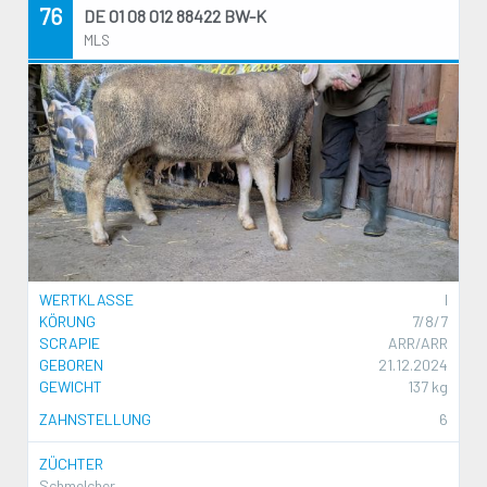
76
DE 01 08 012 88422 BW-K
MLS
WERTKLASSE
I
KÖRUNG
7/8/7
SCRAPIE
ARR/ARR
GEBOREN
21.12.2024
GEWICHT
137 kg
ZAHNSTELLUNG
6
ZÜCHTER
Schmelcher