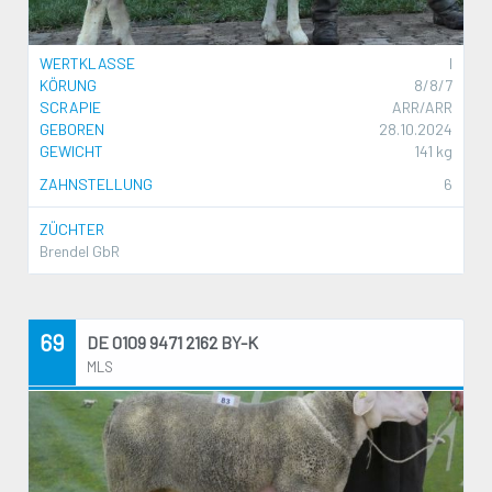
WERTKLASSE
I
KÖRUNG
8/8/7
SCRAPIE
ARR/ARR
GEBOREN
28.10.2024
GEWICHT
141 kg
ZAHNSTELLUNG
6
ZÜCHTER
Brendel GbR
69
DE 0109 9471 2162 BY-K
MLS