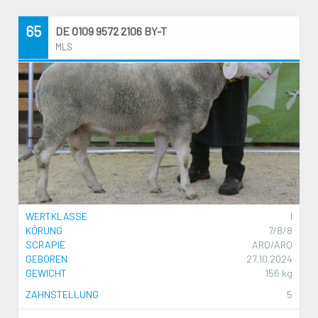
65
DE 0109 9572 2106 BY-T
MLS
WERTKLASSE
I
KÖRUNG
7/8/8
SCRAPIE
ARQ/ARQ
GEBOREN
27.10.2024
GEWICHT
156 kg
ZAHNSTELLUNG
5