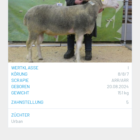
WERTKLASSE
I
KÖRUNG
8/8/7
SCRAPIE
ARR/ARR
GEBOREN
20.08.2024
GEWICHT
151 kg
ZAHNSTELLUNG
5
ZÜCHTER
Urban