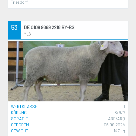
Triesdorf
53
DE 0109 9669 2218 BY-BS
MLS
WERTKLASSE
I
KÖRUNG
8/9/7
SCRAPIE
ARR/ARQ
GEBOREN
06.09.2024
GEWICHT
147 kg