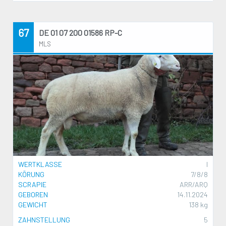
67
DE 01 07 200 01586 RP-C
MLS
WERTKLASSE
I
KÖRUNG
7/8/8
SCRAPIE
ARR/ARQ
GEBOREN
14.11.2024
GEWICHT
138 kg
ZAHNSTELLUNG
5