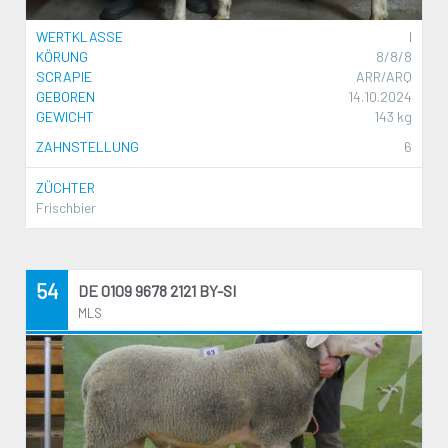
WERTKLASSE
I
KÖRUNG
8/8/8
SCRAPIE
ARR/ARQ
GEBOREN
14.10.2024
GEWICHT
143 kg
ZAHNSTELLUNG
6
ZÜCHTER
Frischbier
54
DE 0109 9678 2121 BY-SI
MLS