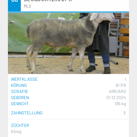
MLS
WERTKLASSE
I
KÖRUNG
8/7/8
SCRAPIE
ARR/ARQ
GEBOREN
01.12.2024
GEWICHT
136 kg
ZAHNSTELLUNG
5
ZÜCHTER
König