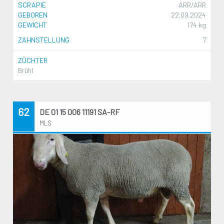
SCRAPIE
ARR/ARR
GEBOREN
22.09.2024
GEWICHT
174 kg
ZAHNSTELLUNG
7
ZÜCHTER
Brühl
62
DE 01 15 006 11191 SA-RF
MLS