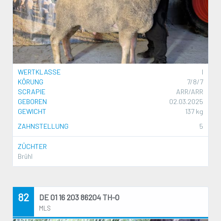
WERTKLASSE
I
KÖRUNG
7/8/7
SCRAPIE
ARR/ARR
GEBOREN
02.03.2025
GEWICHT
137 kg
ZAHNSTELLUNG
5
ZÜCHTER
Brühl
82
DE 01 16 203 86204 TH-O
MLS