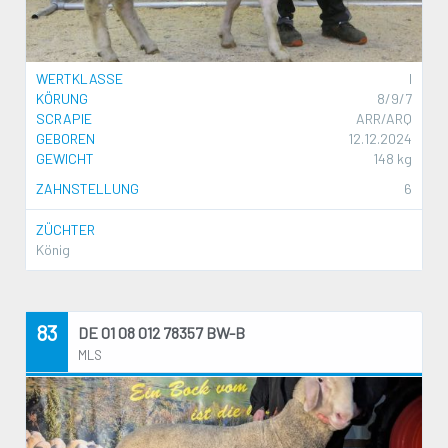
WERTKLASSE
I
KÖRUNG
8/9/7
SCRAPIE
ARR/ARQ
GEBOREN
12.12.2024
GEWICHT
148 kg
ZAHNSTELLUNG
6
ZÜCHTER
König
83
DE 01 08 012 78357 BW-B
MLS