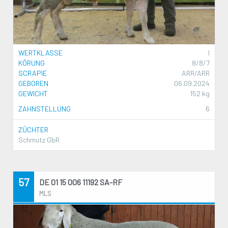
WERTKLASSE
I
KÖRUNG
8/8/7
SCRAPIE
ARR/ARR
GEBOREN
06.09.2024
GEWICHT
152 kg
ZAHNSTELLUNG
6
ZÜCHTER
Schmutz GbR
57
DE 01 15 006 11192 SA-RF
MLS