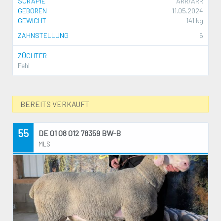
SCRAPIE
ARR/ARR
GEBOREN
11.05.2024
GEWICHT
141 kg
ZAHNSTELLUNG
6
ZÜCHTER
Fehl
BEREITS VERKAUFT
55
DE 01 08 012 78359 BW-B
MLS