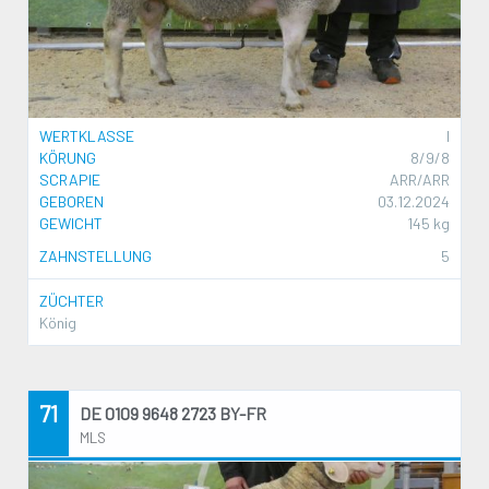
WERTKLASSE
I
KÖRUNG
8/9/8
SCRAPIE
ARR/ARR
GEBOREN
03.12.2024
GEWICHT
145 kg
ZAHNSTELLUNG
5
ZÜCHTER
König
71
DE 0109 9648 2723 BY-FR
MLS