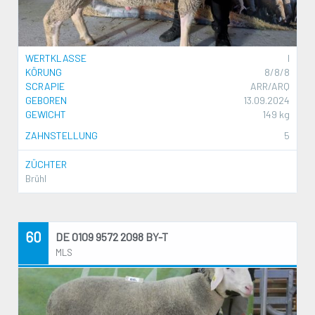
WERTKLASSE
I
KÖRUNG
8/8/8
SCRAPIE
ARR/ARQ
GEBOREN
13.09.2024
GEWICHT
149 kg
ZAHNSTELLUNG
5
ZÜCHTER
Brühl
60
DE 0109 9572 2098 BY-T
MLS