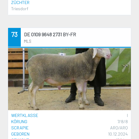
ZÜCHTER
Triesdorf
73
DE 0109 9648 2731 BY-FR
MLS
WERTKLASSE
I
KÖRUNG
7/8/8
SCRAPIE
ARQ/ARQ
GEBOREN
10.12.2024