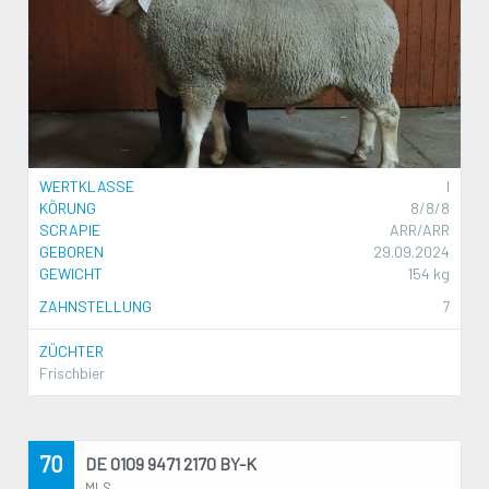
WERTKLASSE
I
KÖRUNG
8/8/8
SCRAPIE
ARR/ARR
GEBOREN
29.09.2024
GEWICHT
154 kg
ZAHNSTELLUNG
7
ZÜCHTER
Frischbier
70
DE 0109 9471 2170 BY-K
MLS