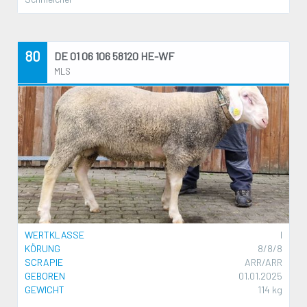
80
DE 01 06 106 58120 HE-WF
MLS
WERTKLASSE
I
KÖRUNG
8/8/8
SCRAPIE
ARR/ARR
GEBOREN
01.01.2025
GEWICHT
114 kg