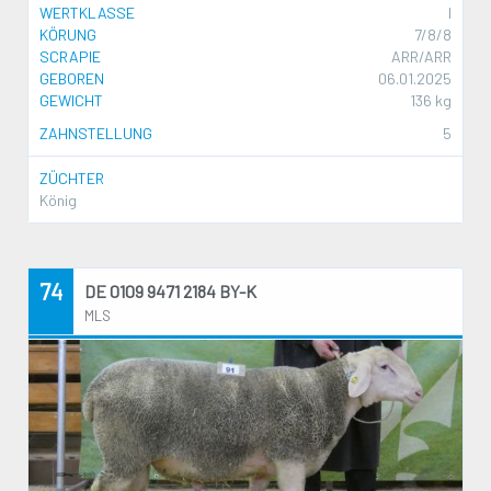
WERTKLASSE
I
KÖRUNG
7/8/8
SCRAPIE
ARR/ARR
GEBOREN
06.01.2025
GEWICHT
136 kg
ZAHNSTELLUNG
5
ZÜCHTER
König
74
DE 0109 9471 2184 BY-K
MLS