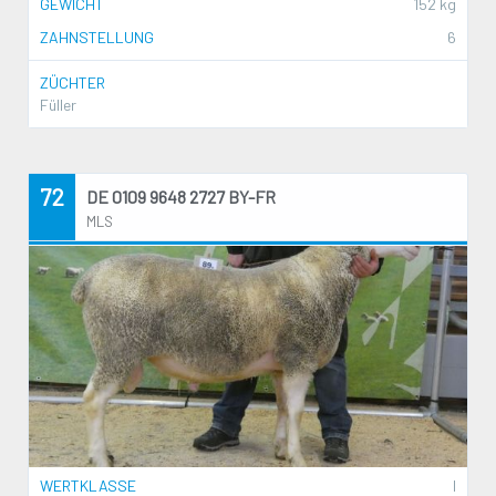
GEWICHT
152 kg
ZAHNSTELLUNG
6
ZÜCHTER
Füller
72
DE 0109 9648 2727 BY-FR
MLS
WERTKLASSE
I