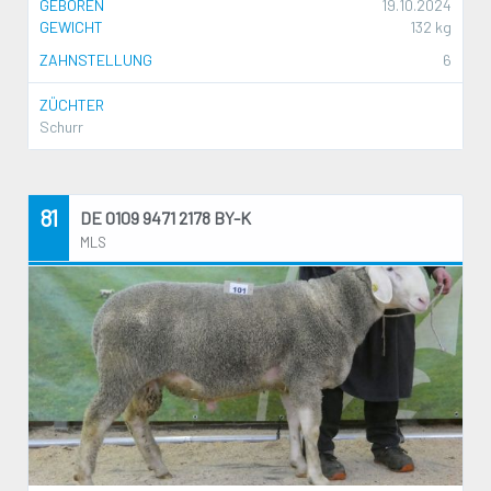
GEBOREN
19.10.2024
GEWICHT
132 kg
ZAHNSTELLUNG
6
ZÜCHTER
Schurr
81
DE 0109 9471 2178 BY-K
MLS