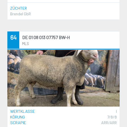
ZÜCHTER
Brendel GbR
64
DE 01 08 013 07757 BW-H
MLS
WERTKLASSE
I
KÖRUNG
7/8/8
SCRAPIE
ARR/ARR