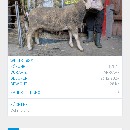
WERTKLASSE
I
KÖRUNG
8/8/8
SCRAPIE
ARR/ARR
GEBOREN
23.12.2024
GEWICHT
128 kg
ZAHNSTELLUNG
6
ZÜCHTER
Schmelcher