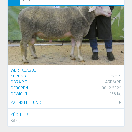
WERTKLASSE
I
KÖRUNG
9/9/9
SCRAPIE
ARR/ARR
GEBOREN
09.12.2024
GEWICHT
158 kg
ZAHNSTELLUNG
5
ZÜCHTER
König