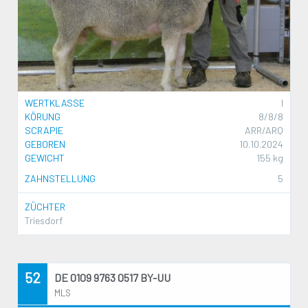
WERTKLASSE
I
KÖRUNG
8/8/8
SCRAPIE
ARR/ARQ
GEBOREN
10.10.2024
GEWICHT
155 kg
ZAHNSTELLUNG
5
ZÜCHTER
Triesdorf
52
DE 0109 9763 0517 BY-UU
MLS