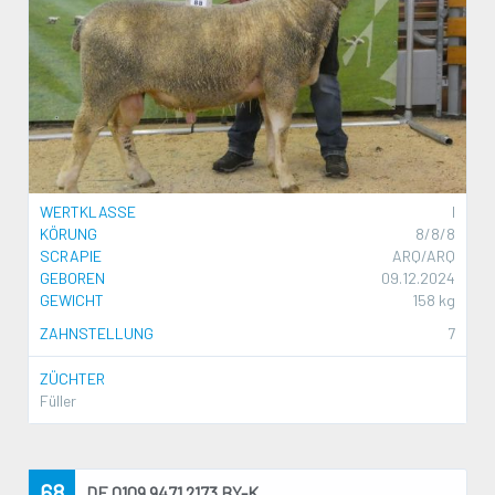
WERTKLASSE
I
KÖRUNG
8/8/8
SCRAPIE
ARQ/ARQ
GEBOREN
09.12.2024
GEWICHT
158 kg
ZAHNSTELLUNG
7
ZÜCHTER
Füller
68
DE 0109 9471 2173 BY-K