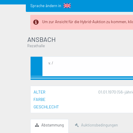
Sprache ändern in
Um zur Ansicht für die Hybrid-Auktion zu kommen, klick
ANSBACH
Rezathalle
v. /
ALTER
01.01.1970 (56-jähri
FARBE
GESCHLECHT
Abstammung
Auktionsbedingungen