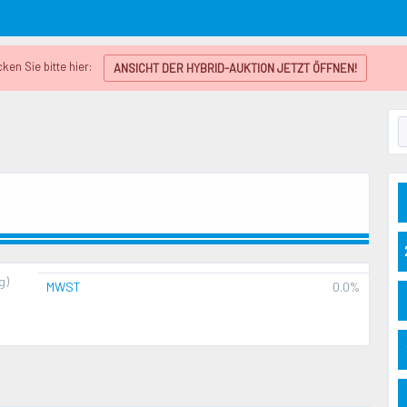
en Sie bitte hier:
ANSICHT DER HYBRID-AUKTION JETZT ÖFFNEN!
g)
MWST
0.0%