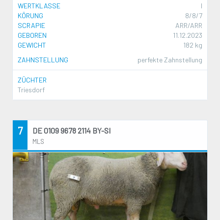
WERTKLASSE
I
KÖRUNG
8/8/7
SCRAPIE
ARR/ARR
GEBOREN
11.12.2023
GEWICHT
182 kg
ZAHNSTELLUNG
perfekte Zahnstellung
ZÜCHTER
Triesdorf
7
DE 0109 9678 2114 BY-SI
MLS