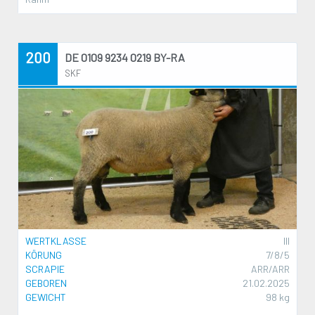
200
DE 0109 9234 0219 BY-RA
SKF
WERTKLASSE
III
KÖRUNG
7/8/5
SCRAPIE
ARR/ARR
GEBOREN
21.02.2025
GEWICHT
98 kg