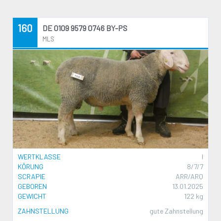
160
DE 0109 9579 0746 BY-PS
MLS
WERTKLASSE
I
KÖRUNG
8/7/7
SCRAPIE
ARR/ARQ
GEBOREN
13.01.2025
GEWICHT
122 kg
ZAHNSTELLUNG
gute Zahnstellung