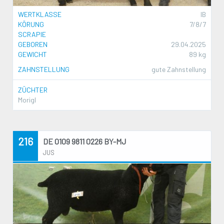
WERTKLASSE
IB
KÖRUNG
7/8/7
SCRAPIE
GEBOREN
29.04.2025
GEWICHT
89 kg
ZAHNSTELLUNG
gute Zahnstellung
ZÜCHTER
Morigl
216
DE 0109 9811 0226 BY-MJ
JUS