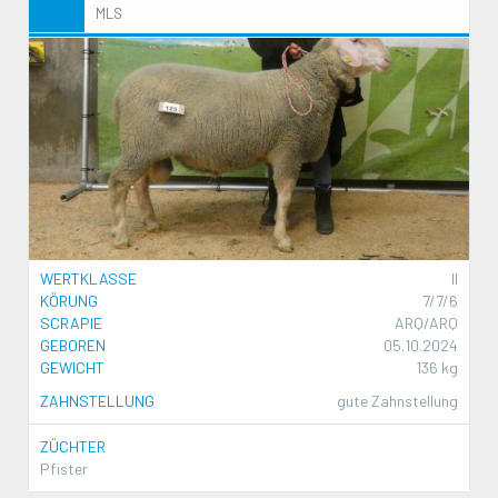
MLS
WERTKLASSE
II
KÖRUNG
7/7/6
SCRAPIE
ARQ/ARQ
GEBOREN
05.10.2024
GEWICHT
136 kg
ZAHNSTELLUNG
gute Zahnstellung
ZÜCHTER
Pfister