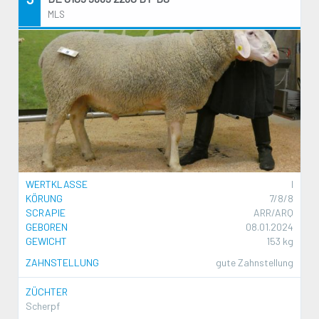
MLS
WERTKLASSE
I
KÖRUNG
7/8/8
SCRAPIE
ARR/ARQ
GEBOREN
08.01.2024
GEWICHT
153 kg
ZAHNSTELLUNG
gute Zahnstellung
ZÜCHTER
Scherpf