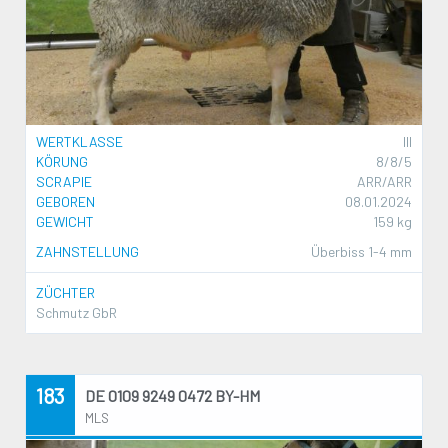
WERTKLASSE
III
KÖRUNG
8/8/5
SCRAPIE
ARR/ARR
GEBOREN
08.01.2024
GEWICHT
159 kg
ZAHNSTELLUNG
Überbiss 1-4 mm
ZÜCHTER
Schmutz GbR
183
DE 0109 9249 0472 BY-HM
MLS