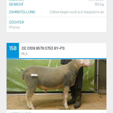
GEWICHT
130 kg
ZAHNSTELLUNG
Zähne liegen noch a.d. Kauplatte an
ZÜCHTER
Pfister
158
DE 0109 9579 0753 BY-PS
MLS