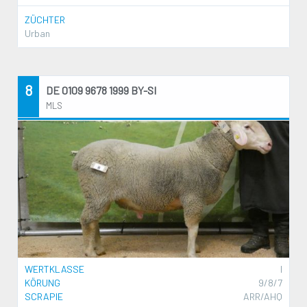
ZÜCHTER
Urban
8
DE 0109 9678 1999 BY-SI
MLS
WERTKLASSE
I
KÖRUNG
9/8/7
SCRAPIE
ARR/AHQ