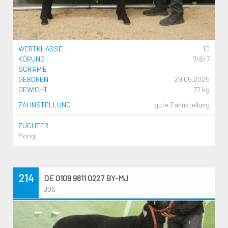
WERTKLASSE
IC
KÖRUNG
7/8/7
SCRAPIE
GEBOREN
29.05.2025
GEWICHT
77 kg
ZAHNSTELLUNG
gute Zahnstellung
ZÜCHTER
Morigl
214
DE 0109 9811 0227 BY-MJ
JUS