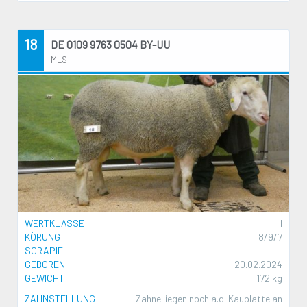
18
DE 0109 9763 0504 BY-UU
MLS
WERTKLASSE
I
KÖRUNG
8/9/7
SCRAPIE
GEBOREN
20.02.2024
GEWICHT
172 kg
ZAHNSTELLUNG
Zähne liegen noch a.d. Kauplatte an