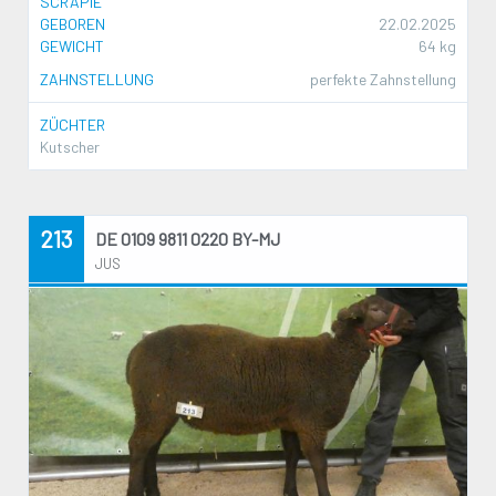
SCRAPIE
GEBOREN
22.02.2025
GEWICHT
64 kg
ZAHNSTELLUNG
perfekte Zahnstellung
ZÜCHTER
Kutscher
213
DE 0109 9811 0220 BY-MJ
JUS