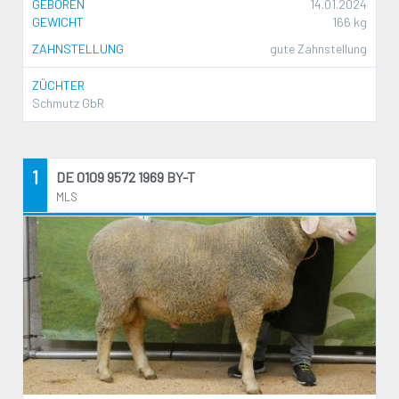
GEBOREN
14.01.2024
GEWICHT
166 kg
ZAHNSTELLUNG
gute Zahnstellung
ZÜCHTER
Schmutz GbR
1
DE 0109 9572 1969 BY-T
MLS