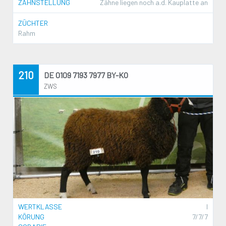
ZAHNSTELLUNG
Zähne liegen noch a.d. Kauplatte an
ZÜCHTER
Rahm
210
DE 0109 7193 7977 BY-KO
ZWS
WERTKLASSE
I
KÖRUNG
7/7/7