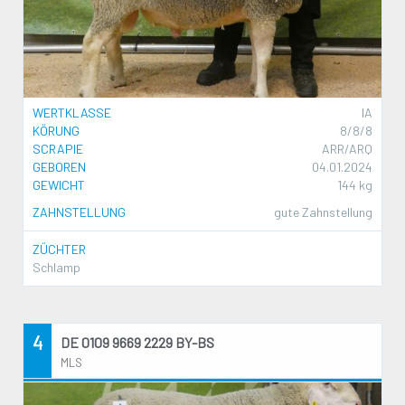
WERTKLASSE
IA
KÖRUNG
8/8/8
SCRAPIE
ARR/ARQ
GEBOREN
04.01.2024
GEWICHT
144 kg
ZAHNSTELLUNG
gute Zahnstellung
ZÜCHTER
Schlamp
4
DE 0109 9669 2229 BY-BS
MLS