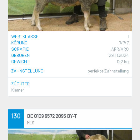
WERTKLASSE
I
KÖRUNG
7/7/7
SCRAPIE
ARR/ARQ
GEBOREN
29.11.2024
GEWICHT
122 kg
ZAHNSTELLUNG
perfekte Zahnstellung
ZÜCHTER
Kiemer
130
DE 0109 9572 2095 BY-T
MLS