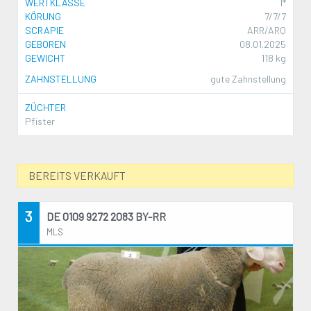
WERTKLASSE
I*
KÖRUNG
7/7/7
SCRAPIE
ARR/ARQ
GEBOREN
08.01.2025
GEWICHT
118 kg
ZAHNSTELLUNG
gute Zahnstellung
ZÜCHTER
Pfister
BEREITS VERKAUFT
3
DE 0109 9272 2083 BY-RR
MLS