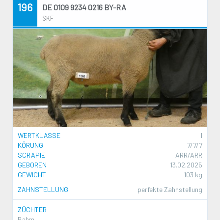
196
DE 0109 9234 0216 BY-RA
SKF
WERTKLASSE
I
KÖRUNG
7/7/7
SCRAPIE
ARR/ARR
GEBOREN
13.02.2025
GEWICHT
103 kg
ZAHNSTELLUNG
perfekte Zahnstellung
ZÜCHTER
Rahm