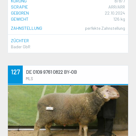
KÖRUNG
8/8/7
SCRAPIE
ARR/ARR
GEBOREN
22.10.2024
GEWICHT
126 kg
ZAHNSTELLUNG
perfekte Zahnstellung
ZÜCHTER
Bader GbR
127
DE 0109 9761 0822 BY-OB
MLS