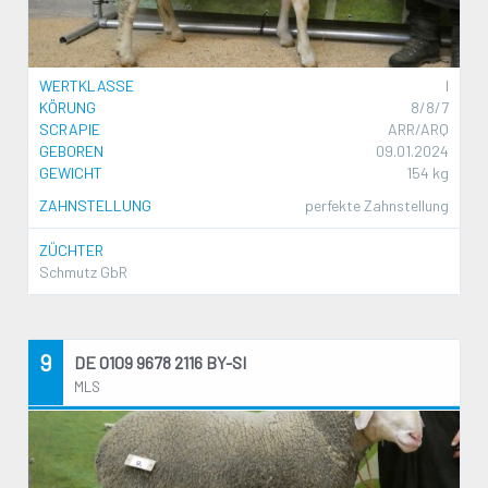
WERTKLASSE
I
KÖRUNG
8/8/7
SCRAPIE
ARR/ARQ
GEBOREN
09.01.2024
GEWICHT
154 kg
ZAHNSTELLUNG
perfekte Zahnstellung
ZÜCHTER
Schmutz GbR
9
DE 0109 9678 2116 BY-SI
MLS