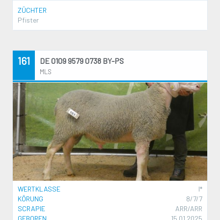
ZÜCHTER
Pfister
161
DE 0109 9579 0738 BY-PS
MLS
WERTKLASSE
I*
KÖRUNG
8/7/7
SCRAPIE
ARR/ARR
GEBOREN
15.01.2025