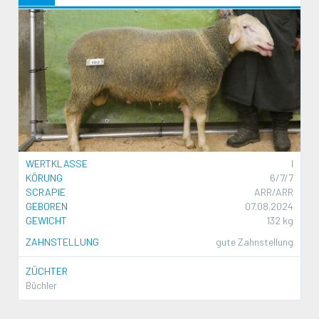
WERTKLASSE
I
KÖRUNG
6/7/7
SCRAPIE
ARR/ARR
GEBOREN
07.08.2024
GEWICHT
132 kg
ZAHNSTELLUNG
gute Zahnstellung
ZÜCHTER
Büchler