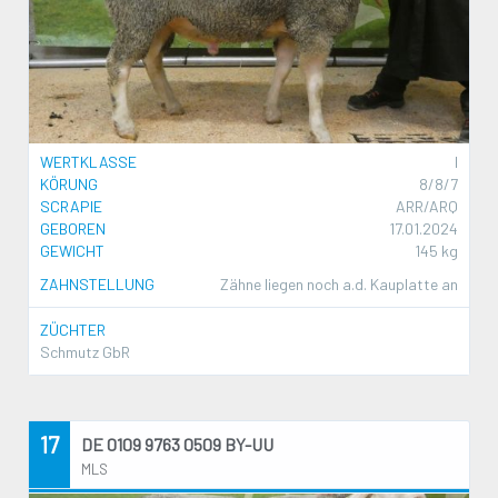
WERTKLASSE
I
KÖRUNG
8/8/7
SCRAPIE
ARR/ARQ
GEBOREN
17.01.2024
GEWICHT
145 kg
ZAHNSTELLUNG
Zähne liegen noch a.d. Kauplatte an
ZÜCHTER
Schmutz GbR
17
DE 0109 9763 0509 BY-UU
MLS