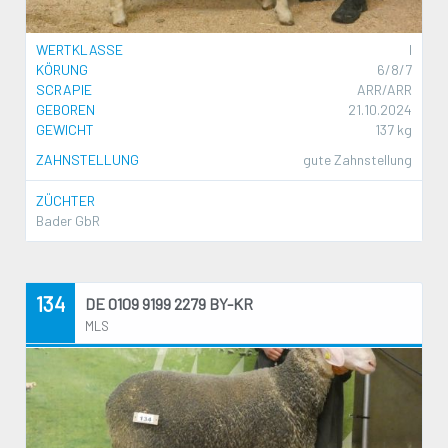
WERTKLASSE
I
KÖRUNG
6/8/7
SCRAPIE
ARR/ARR
GEBOREN
21.10.2024
GEWICHT
137 kg
ZAHNSTELLUNG
gute Zahnstellung
ZÜCHTER
Bader GbR
134
DE 0109 9199 2279 BY-KR
MLS