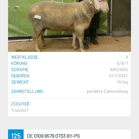
WERTKLASSE
II
KÖRUNG
5/8/7
SCRAPIE
ARQ/ARQ
GEBOREN
01.11.2024
GEWICHT
141 kg
ZAHNSTELLUNG
perfekte Zahnstellung
ZÜCHTER
Triesdorf
125
DE 0109 9579 0733 BY-PS