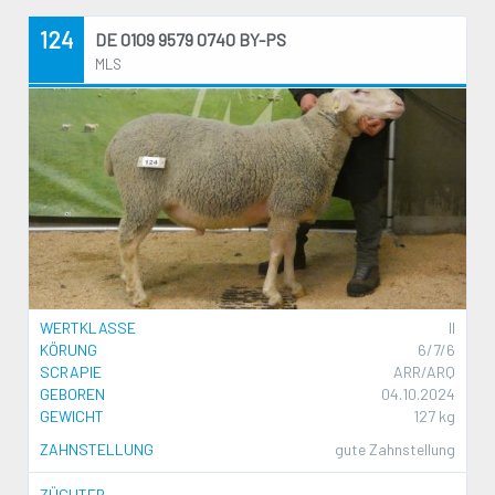
124
DE 0109 9579 0740 BY-PS
MLS
WERTKLASSE
II
KÖRUNG
6/7/6
SCRAPIE
ARR/ARQ
GEBOREN
04.10.2024
GEWICHT
127 kg
ZAHNSTELLUNG
gute Zahnstellung
ZÜCHTER