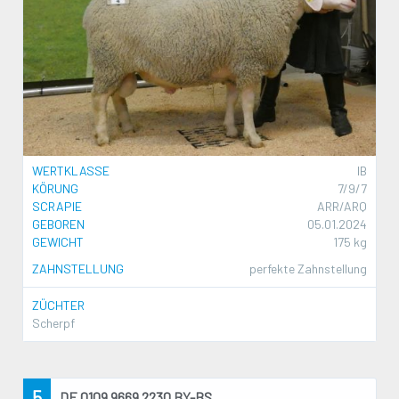
WERTKLASSE
IB
KÖRUNG
7/9/7
SCRAPIE
ARR/ARQ
GEBOREN
05.01.2024
GEWICHT
175 kg
ZAHNSTELLUNG
perfekte Zahnstellung
ZÜCHTER
Scherpf
5
DE 0109 9669 2230 BY-BS